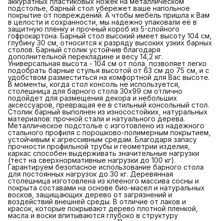
аккуратных пластиковых ножек на металлическом
подстолье, барный стол убережет ваше напольное
покрытие от повреждений. А чтобы мебель пришла к Вам
в целости и сохранности, мы надежно упаковали её в
защитную пленку и прочный короб из 5-слойного
гофрокартона. Барный стол высокий имеет высоту 104 см,
глубину 30 см, относится к разряду высоких узких барных
столов. Барный столик устойчив благодаря
дополнительной перекладине и весу 14,2 кг.
Универсальная высота - 104 см от пола, позволяет легко
подобрать барные стулья высотой от 63 см до 75 см, и с
удобством разместиться на комфортной для Вас высоте.
В моменты, когда стол консоль не используется,
столешница для барного стола 30х99 см отлично
подойдет для размещения декора и небольших
аксессуаров, превращая ее в стильный консольный стол.
Столик барный выполнен из износостойких, натуральных
материалов: прочной стали и натуального дерева.
Металлическое подстолье с изготовлено из надежного
стального профиля с порошково-полимерным покрытием,
устойчивым к агрессивным средам. Благодаря запасу
прочности профильной трубы и геометрии изделия,
каркас способен выдерживать значительные нагрузки
(тест на сверхнормативные нагрузки до 100 кг).
Гарантируем безопасное использование барного стола
для постоянных нагрузок до 30 кг. Деревянная
столешница изготовлена из клееного массива сосны и
покрыта составами на основе био-масел и натуральных
восков, защищающих дерево от загрязнений и
воздействий внешней среды. В отличие от лаков и
красок, которые покрывают дерево плотной пленкой,
масла и воски впитываются глубоко в структуру