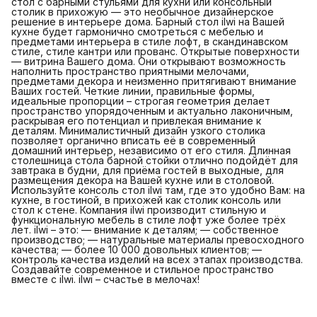
стол с барными стульями для кухни или консольный
столик в прихожую — это необычное дизайнерское
решение в интерьере дома. Барный стол ilwi на Вашей
кухне будет гармонично смотреться с мебелью и
предметами интерьера в стиле лофт, в скандинавском
стиле, стиле кантри или прованс. Открытые поверхности
— витрина Вашего дома. Они открывают возможность
наполнить пространство приятными мелочами,
предметами декора и неизменно притягивают внимание
Ваших гостей. Четкие линии, правильные формы,
идеальные пропорции – строгая геометрия делает
пространство упорядоченным и актуально лаконичным,
раскрывая его потенциал и привлекая внимание к
деталям. Минималистичный дизайн узкого столика
позволяет органично вписать её в современный
домашний интерьер, независимо от его стиля. Длинная
столешница стола барной стойки отлично подойдёт для
завтрака в будни, для приёма гостей в выходные, для
размещения декора на Вашей кухне или в столовой.
Используйте консоль стол ilwi там, где это удобно Вам: на
кухне, в гостиной, в прихожей как столик консоль или
стол к стене. Компания ilwi производит стильную и
функциональную мебель в стиле лофт уже более трёх
лет. ilwi – это: — внимание к деталям; — собственное
производство; — натуральные материалы превосходного
качества; — более 10 000 довольных клиентов; —
контроль качества изделий на всех этапах производства.
Создавайте современное и стильное пространство
вместе с ilwi. ilwi – счастье в мелочах!