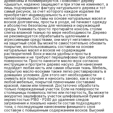
древесины и полимеризуются. Позволяют дереву
«дышать», надежно защищают и при этом не изменяют, а
лишь подчеркивают фактуру натурального дерева и тот
самый рисунок, за счет которого каждое изделие ilwi
приобретает индивидуальность и становится
неповторимым. Составы на основе натуральных масел и
восков долговечны, просты в уходе, не пачкают одежду
и абсолютно безопасны для человека и окружающей
среды. Ухаживать просто: протирайте консоль столик
слегка влажной тканью по мере необходимости. Дерево
не рекомендуется обрабатывать щелочными и
агрессивными средствами, они могут негативно повлиять
на защитный слой. Вы можете самостоятельно обновить
покрытие, воспользовавшись составом на основе
натуральных масел и восков не содержащим
растворителей. Воск и масла удобны и просты в
применении и не требуют перешлифовки при обновлении
поверхности. Просто нанесите масло-воск согласно
инструкции и протрите дерево насухо. Для нанесения
подойдет любая кисть или самая обычная ткань. Мебель,
покрытую масло-восками также легко реставрировать в
домашних условиях. Для этого нет необходимости
снимать все покрытие и наносить заново, как в случае с
любой мебелью, покрытой пленочными составами:
краской, лаком или пленкой. Достаточно обработать
только поврежденный участок. Если на поверхности
столешницы появилось пятно или потертость, Вы можете
аккуратно зашлифовать участок шлифовальной бумагой
зернистостью P180 - P240 до удаления следов
загрязнения и локально нанести состав подходящего
тона, с последующим нанесением финишного слоя
составом с повышенным содержанием восков. Высокий