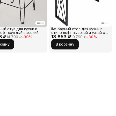
рный стул для кухни в
ilwi барный стол для кухни в
лофт круглый высокий
стиле лофт высокий и узкий с
3 ₽
ический со спинкой и
13 853 ₽
металлическим подстольем
14 790 ₽
−
30
%
19 790 ₽
−
30
%
кой для ног. Каркас из
черного цвета и
а черного цвета и
прямоугольной столешницей из
рзину
В корзину
е из дерева.
массива дерева для дома и
ерский табурет для
дачи, кафе или бара
ой и гостиной