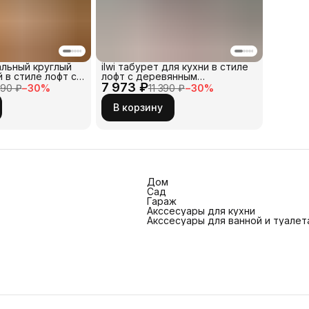
нальный круглый
ilwi табурет для кухни в стиле
 в стиле лофт с
лофт с деревянным
кошек и собак
7 973 ₽
квадратным сиденьем и
290 ₽
−
30
%
11 390 ₽
−
30
%
из дерева и
металлическим каркасом
го цвета.
черного цвета. Низкая
В корзину
лезный
табуретка для кухонного,
 кофейный с
обеденного стола дома и на
толешницей
даче, в баре и кафе.
Дом
Сад
Гараж
Акссесуары для кухни
Акссесуары для ванной и туалет