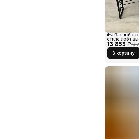
ilwi барный ст
стиле лофт вы
13 853 ₽
металлически
19 
черного цвета
прямоугольно
В корзину
ЛДСП для дома
или бара