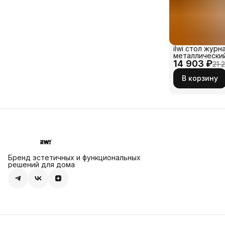
ilwi стол жур
металлический
14 903 ₽
лежанкой для 
21 
мелких пород 
металла черно
В корзину
Маленький же
прикроватный
деревянной с
Бренд эстетичных и функциональных
решений для дома