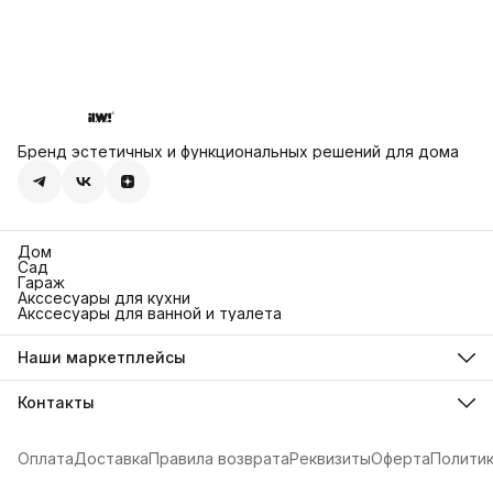
Бренд эстетичных и функциональных решений для дома
Дом
Сад
Гараж
Акссесуары для кухни
Акссесуары для ванной и туалета
Наши маркетплейсы
Ozon
Яндекс Маркет
Контакты
Wildberries
Адрес
г. Иваново, ул. 13-я Березниковская, 44
Оплата
Доставка
Правила возврата
Реквизиты
Оферта
Полити
Телефон
8 (901) 191-50-00
Режим работы