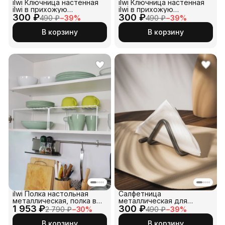
ilwi Ключница настенная
ilwi Ключница настенная
ilwi в прихожую
ilwi в прихожую
300 ₽
металлическая в стиле
300 ₽
металлическая в стиле
490 ₽
−
39
%
490 ₽
−
39
%
лофт для дома
лофт для дома
В корзину
В корзину
ilwi Полка настольная
Салфетница
металлическая, полка в
металлическая для
1 953 ₽
шкаф раздвижная
300 ₽
бумажных салфеток
2 790 ₽
−
30
%
490 ₽
−
39
%
В корзину
В корзину