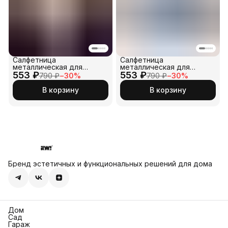
Салфетница
Салфетница
металлическая для
металлическая для
553 ₽
бумажных салфеток
553 ₽
бумажных салфеток
790 ₽
−
30
%
790 ₽
−
30
%
В корзину
В корзину
Бренд эстетичных и функциональных решений для дома
Дом
Сад
Гараж