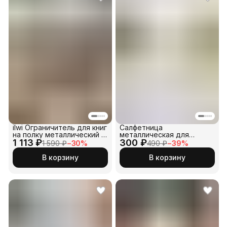
ilwi Ограничитель для книг
Салфетница
на полку металлический 2
металлическая для
1 113 ₽
шт
300 ₽
бумажных салфеток
1 590 ₽
−
30
%
490 ₽
−
39
%
В корзину
В корзину