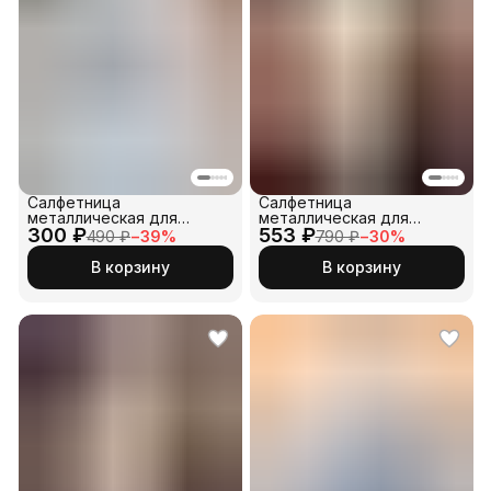
Салфетница
Салфетница
металлическая для
металлическая для
300 ₽
бумажных салфеток
553 ₽
бумажных салфеток
490 ₽
−
39
%
790 ₽
−
30
%
В корзину
В корзину