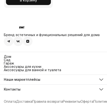
В корзину
Бренд эстетичных и функциональных решений для дома
Дом
Сад
Гараж
Акссесуары для кухни
Акссесуары для ванной и туалета
Наши маркетплейсы
Ozon
Яндекс Маркет
Контакты
Wildberries
Адрес
г. Иваново, ул. 13-я Березниковская, 44
Оплата
Доставка
Правила возврата
Реквизиты
Оферта
Полити
Телефон
8 (901) 191-50-00