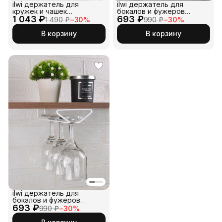
ilwi держатель для
ilwi держатель для
кружек и чашек
бокалов и фужеров
1 043 ₽
подвесной
693 ₽
подвесной
1 490 ₽
−
30
%
990 ₽
−
30
%
В корзину
В корзину
ilwi держатель для
бокалов и фужеров
693 ₽
подвесной с креплением
990 ₽
−
30
%