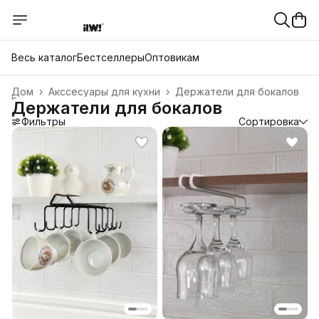
Весь каталог
Бестселлеры
Оптовикам
Дом
›
Акссесуары для кухни
›
Держатели для бокалов
Главная
›
Держатели для бокалов
Фильтры
Сортировка