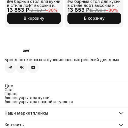
ilwi барный стол для кухни
ilwi барный стол для кухни
в стиле лофт высокий и
в стиле лофт высокий и
13 853 ₽
узкий с металлическим
13 853 ₽
узкий с металлическим
19 790 ₽
−
30
%
19 790 ₽
−
30
%
подстольем черного
подстольем черного
цвета и прямоугольной
цвета и прямоугольной
В корзину
В корзину
столешницей из ЛДСП
столешницей из массива
для дома и дачи, кафе или
дерева для дома и дачи,
бара
кафе или бара
Бренд эстетичных и функциональных решений для дома
Дом
Сад
Гараж
Акссесуары для кухни
Акссесуары для ванной и туалета
Наши маркетплейсы
Ozon
Яндекс Маркет
Контакты