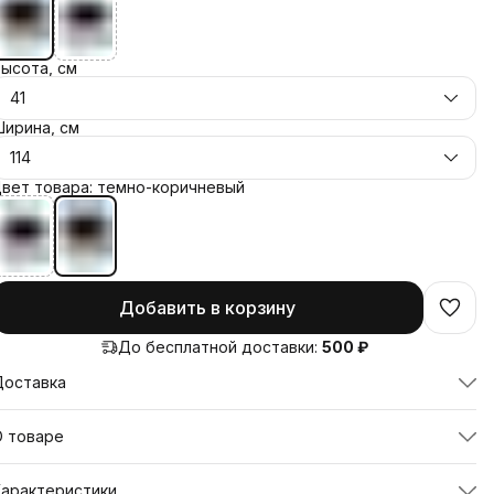
ысота, см
41
ирина, см
114
вет товара: темно-коричневый
Добавить в корзину
До бесплатной доставки:
500 ₽
Доставка
О товаре
умба прикроватная с металлическим каркасом и
Характеристики