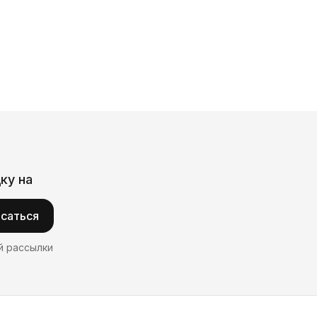
ку на
саться
й рассылки