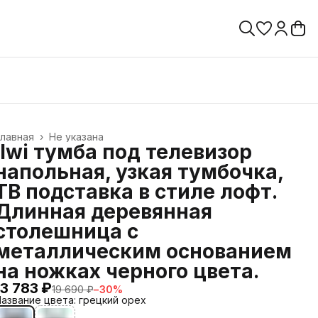
лавная
›
Не указана
ilwi тумба под телевизор
напольная, узкая тумбочка,
ТВ подставка в стиле лофт.
Длинная деревянная
столешница с
металлическим основанием
на ножках черного цвета.
13 783 ₽
19 690 ₽
−
30
%
азвание цвета: грецкий орех