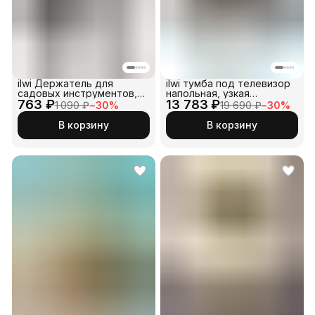
ilwi Держатель для
ilwi тумба под телевизор
садовых инструментов,
напольная, узкая
763 ₽
чёрный 3 шт
13 783 ₽
тумбочка, ТВ подставка в
1 090 ₽
−
30
%
19 690 ₽
−
30
%
стиле лофт. Длинная
деревянная столешница с
В корзину
В корзину
металлическим
основанием на ножках
черного цвета.