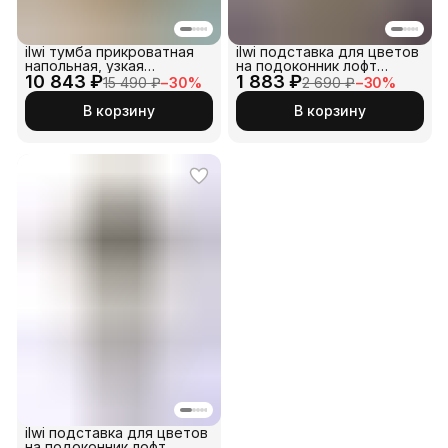
ilwi тумба прикроватная
ilwi подставка для цветов
напольная, узкая
на подоконник лофт
10 843 ₽
приставная тумбочка в
1 883 ₽
маленькая белая стойка с
15 490 ₽
−
30
%
2 690 ₽
−
30
%
стиле лофт. Маленькая
ножками и деревнная
деревянная столешница с
полочка для домашних
В корзину
В корзину
металлическим
растений. Деревянный
основанием черного
держатель кашпо на окно
цвета на ножках. Мини
подойдет для орхидей и
стол для декора
фиалок на балконе
интерьера
ilwi подставка для цветов
на подоконник лофт