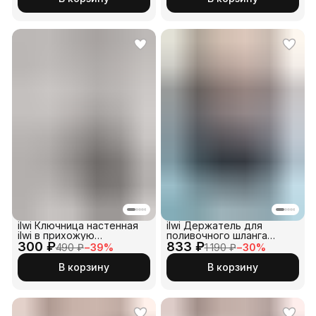
укрывного материала и
агроткани.
ilwi Ключница настенная
ilwi Держатель для
ilwi в прихожую
поливочного шланга
300 ₽
металлическая в стиле
833 ₽
садовый настенный на
490 ₽
−
39
%
1 190 ₽
−
30
%
лофт для дома
кран, для садового
инвентаря
В корзину
В корзину