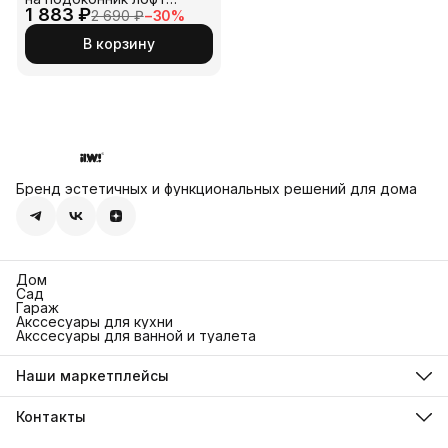
1 883 ₽
маленькая черная стойка
2 690 ₽
−
30
%
с ножками и деревнная
полочка для домашних
В корзину
растений. Деревянный
держатель кашпо на окно
подойдет для орхидей и
фиалок на балконе
Бренд эстетичных и функциональных решений для дома
Дом
Сад
Гараж
Акссесуары для кухни
Акссесуары для ванной и туалета
Наши маркетплейсы
Ozon
Яндекс Маркет
Контакты
Wildberries
Адрес