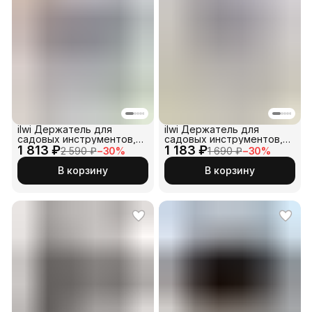
ilwi Держатель для
ilwi Держатель для
садовых инструментов,
садовых инструментов,
1 813 ₽
чёрный 10 шт
1 183 ₽
чёрный 6 шт
2 590 ₽
−
30
%
1 690 ₽
−
30
%
В корзину
В корзину