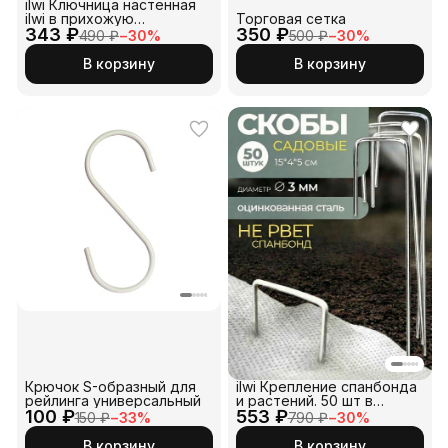
ilwi Ключница настенная
ilwi в прихожую
Торговая сетка
343 ₽
металлическая в стиле
350 ₽
490 ₽
−
30
%
500 ₽
−
30
%
лофт для дома
В корзину
В корзину
Крючок S-образный для
ilwi Крепление спанбонда
рейлинга универсальный
и растений. 50 шт в
100 ₽
553 ₽
комплекте. Габариты 150
150 ₽
−
33
%
790 ₽
−
30
%
мм * 40 мм.
Металлические скобы для
В корзину
В корзину