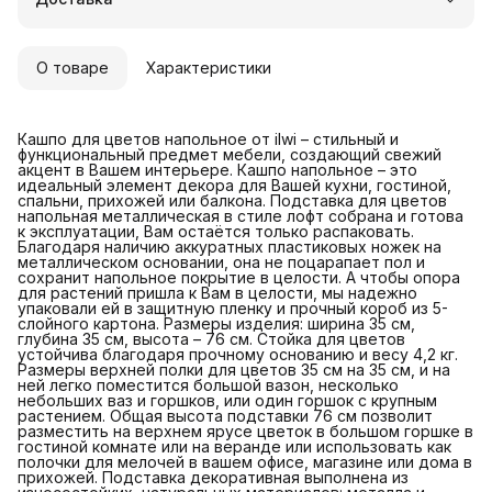
О товаре
Характеристики
Кашпо для цветов напольное от ilwi – стильный и
функциональный предмет мебели, создающий свежий
акцент в Вашем интерьере. Кашпо напольное – это
идеальный элемент декора для Вашей кухни, гостиной,
спальни, прихожей или балкона. Подставка для цветов
напольная металлическая в стиле лофт собрана и готова
к эксплуатации, Вам остаётся только распаковать.
Благодаря наличию аккуратных пластиковых ножек на
металлическом основании, она не поцарапает пол и
сохранит напольное покрытие в целости. А чтобы опора
для растений пришла к Вам в целости, мы надежно
упаковали ей в защитную пленку и прочный короб из 5-
слойного картона. Размеры изделия: ширина 35 см,
глубина 35 см, высота – 76 см. Стойка для цветов
устойчива благодаря прочному основанию и весу 4,2 кг.
Размеры верхней полки для цветов 35 см на 35 см, и на
ней легко поместится большой вазон, несколько
небольших ваз и горшков, или один горшок с крупным
растением. Общая высота подставки 76 см позволит
разместить на верхнем ярусе цветок в большом горшке в
гостиной комнате или на веранде или использовать как
полочки для мелочей в вашем офисе, магазине или дома в
прихожей. Подставка декоративная выполнена из