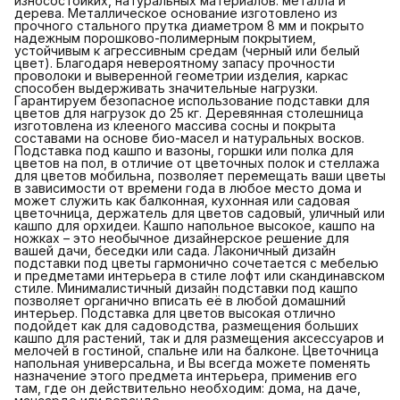
износостойких, натуральных материалов: металла и
дерева. Металлическое основание изготовлено из
прочного стального прутка диаметром 8 мм и покрыто
надежным порошково-полимерным покрытием,
устойчивым к агрессивным средам (черный или белый
цвет). Благодаря невероятному запасу прочности
проволоки и выверенной геометрии изделия, каркас
способен выдерживать значительные нагрузки.
Гарантируем безопасное использование подставки для
цветов для нагрузок до 25 кг. Деревянная столешница
изготовлена из клееного массива сосны и покрыта
составами на основе био-масел и натуральных восков.
Подставка под кашпо и вазоны, горшки или полка для
цветов на пол, в отличие от цветочных полок и стеллажа
для цветов мобильна, позволяет перемещать ваши цветы
в зависимости от времени года в любое место дома и
может служить как балконная, кухонная или садовая
цветочница, держатель для цветов садовый, уличный или
кашпо для орхидеи. Кашпо напольное высокое, кашпо на
ножках – это необычное дизайнерское решение для
вашей дачи, беседки или сада. Лаконичный дизайн
подставки под цветы гармонично сочетается с мебелью
и предметами интерьера в стиле лофт или скандинавском
стиле. Минималистичный дизайн подставки под кашпо
позволяет органично вписать её в любой домашний
интерьер. Подставка для цветов высокая отлично
подойдет как для садоводства, размещения больших
кашпо для растений, так и для размещения аксессуаров и
мелочей в гостиной, спальне или на балконе. Цветочница
напольная универсальна, и Вы всегда можете поменять
назначение этого предмета интерьера, применив его
там, где он действительно необходим: дома, на даче,