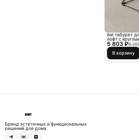
ilwi табурет д
лофт с круглы
5 803 ₽
фанеры и мет
8 29
каркасом черн
Низкая табуре
В корзину
кухонного, об
дома и на даче
Бренд эстетичных и функциональных
решений для дома