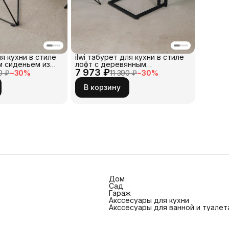
ля кухни в стиле
ilwi табурет для кухни в стиле
м сиденьем из
лофт с деревянным
аллическим
7 973 ₽
квадратным сиденьем и
0 ₽
−
30
%
11 390 ₽
−
30
%
ого цвета.
металлическим каркасом
тка для
черного цвета. Низкая
В корзину
еденного стола
табуретка для кухонного,
, в баре и кафе.
обеденного стола дома и на
даче, в баре и кафе.
Дом
Сад
Гараж
Акссесуары для кухни
Акссесуары для ванной и туалет