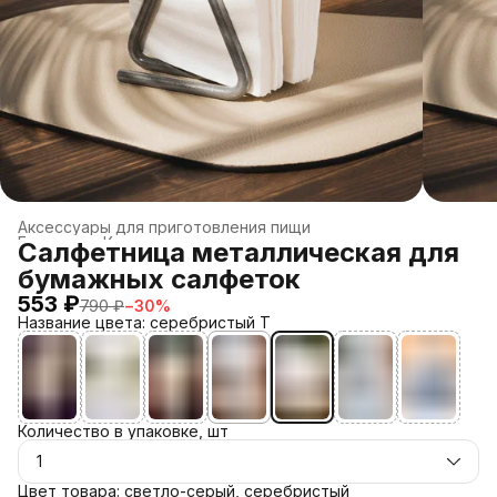
Аксессуары для приготовления пищи
Главная
›
Кухонные аксессуары
›
Салфетница металлическая для
бумажных салфеток
553 ₽
790 ₽
−
30
%
Название цвета: серебристый T
Количество в упаковке, шт
1
Цвет товара: светло-серый, серебристый