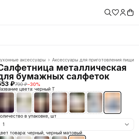
Кухонные аксессуары
›
Аксессуары для приготовления пищи
лавная
›
Салфетница металлическая
для бумажных салфеток
553 ₽
790 ₽
−
30
%
азвание цвета: черный T
оличество в упаковке, шт
1
вет товара: черный, черный матовый