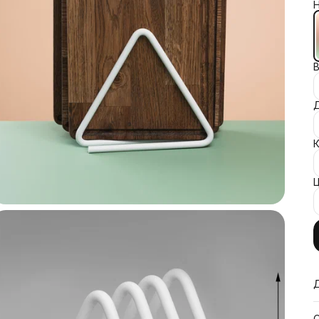
Н
В
Д
К