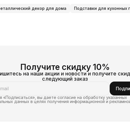
и
р
еталлический декор для дома
н
р
п
г
Б
г
д
н
д
к
и
р
Получите скидку 10%
д
к
ишитесь на наши акции и новости и получите скид
г
л
следующий заказ
и
Подпи
в
ф
 «Подписаться», вы даете согласие на обработку указанных
п
льных данных в целях получения информационной и рекламно
р
о
к
Д
В
п