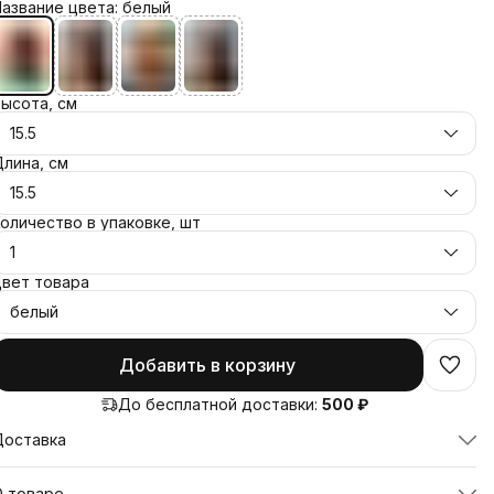
азвание цвета: белый
ысота, см
15.5
лина, см
15.5
оличество в упаковке, шт
1
Цвет товара
белый
Добавить в корзину
До бесплатной доставки:
500 ₽
Доставка
О товаре