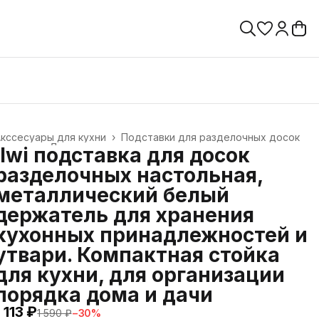
кссесуары для кухни
›
Подставки для разделочных досок
лавная
›
Дом
›
ilwi подставка для досок
разделочных настольная,
металлический белый
держатель для хранения
кухонных принадлежностей и
утвари. Компактная стойка
для кухни, для организации
порядка дома и дачи
1 113 ₽
1 590 ₽
−
30
%