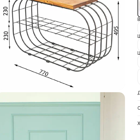
В
Ш
с
с
А
н
д