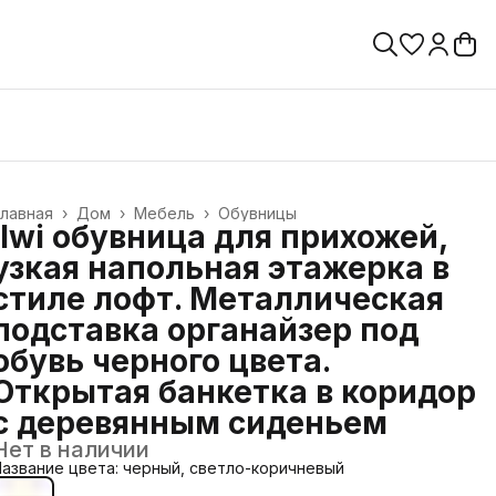
лавная
›
Дом
›
Мебель
›
Обувницы
ilwi обувница для прихожей,
узкая напольная этажерка в
стиле лофт. Металлическая
подставка органайзер под
обувь черного цвета.
Открытая банкетка в коридор
с деревянным сиденьем
Нет в наличии
азвание цвета: черный, светло-коричневый