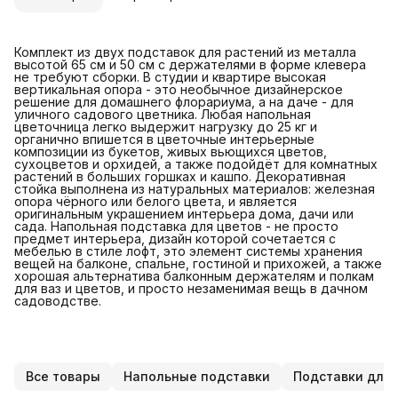
Комплект из двух подставок для растений из металла
высотой 65 см и 50 см с держателями в форме клевера
не требуют сборки. В студии и квартире высокая
вертикальная опора - это необычное дизайнерское
решение для домашнего флорариума, а на даче - для
уличного садового цветника. Любая напольная
цветочница легко выдержит нагрузку до 25 кг и
органично впишется в цветочные интерьерные
композиции из букетов, живых вьющихся цветов,
сухоцветов и орхидей, а также подойдёт для комнатных
растений в больших горшках и кашпо. Декоративная
стойка выполнена из натуральных материалов: железная
опора чёрного или белого цвета, и является
оригинальным украшением интерьера дома, дачи или
сада. Напольная подставка для цветов - не просто
предмет интерьера, дизайн которой сочетается с
мебелью в стиле лофт, это элемент системы хранения
вещей на балконе, спальне, гостиной и прихожей, а также
хорошая альтернатива балконным держателям и полкам
для ваз и цветов, и просто незаменимая вещь в дачном
садоводстве.
Все товары
Напольные подставки
Подставки для 