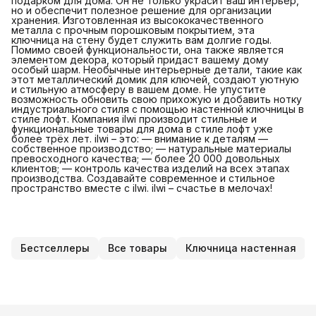
подарком для дома. Он не только украсит ваш интерьер,
но и обеспечит полезное решение для организации
хранения. Изготовленная из высококачественного
металла с прочным порошковым покрытием, эта
ключница на стену будет служить вам долгие годы.
Помимо своей функциональности, она также является
элементом декора, который придаст вашему дому
особый шарм. Необычные интерьерные детали, такие как
этот металлический домик для ключей, создают уютную
и стильную атмосферу в вашем доме. Не упустите
возможность обновить свою прихожую и добавить нотку
индустриального стиля с помощью настенной ключницы в
стиле лофт. Компания ilwi производит стильные и
функциональные товары для дома в стиле лофт уже
более трёх лет. ilwi – это: — внимание к деталям —
собственное производство; — натуральные материалы
превосходного качества; — более 20 000 довольных
клиентов; — контроль качества изделий на всех этапах
производства. Создавайте современное и стильное
пространство вместе с ilwi. ilwi – счастье в мелочах!
Бестселлеры
Все товары
Ключница настенная