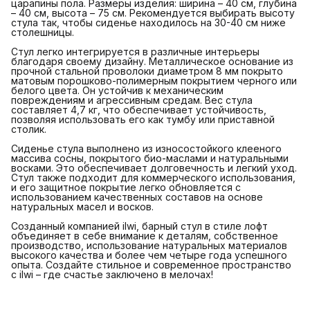
царапины пола. Размеры изделия: ширина – 40 см, глубина
– 40 см, высота – 75 см. Рекомендуется выбирать высоту
стула так, чтобы сиденье находилось на 30-40 см ниже
столешницы.
Стул легко интегрируется в различные интерьеры
благодаря своему дизайну. Металлическое основание из
прочной стальной проволоки диаметром 8 мм покрыто
матовым порошково-полимерным покрытием черного или
белого цвета. Он устойчив к механическим
повреждениям и агрессивным средам. Вес стула
составляет 4,7 кг, что обеспечивает устойчивость,
позволяя использовать его как тумбу или приставной
столик.
Сиденье стула выполнено из износостойкого клееного
массива сосны, покрытого био-маслами и натуральными
восками. Это обеспечивает долговечность и легкий уход.
Стул также подходит для коммерческого использования,
и его защитное покрытие легко обновляется с
использованием качественных составов на основе
натуральных масел и восков.
Созданный компанией ilwi, барный стул в стиле лофт
объединяет в себе внимание к деталям, собственное
производство, использование натуральных материалов
высокого качества и более чем четыре года успешного
опыта. Создайте стильное и современное пространство
с ilwi – где счастье заключено в мелочах!