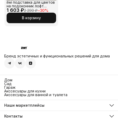
ilwi подставка для цветов
на подоконник лофт
1 603 ₽
маленькая золотая стойка
2 290 ₽
−
30
%
с ножками и горшок для
декоративных домашних
В корзину
растений. Держатель
кашпо на окно подойдет
для орхидей и фиалок на
балконе и в саду
Бренд эстетичных и функциональных решений для дома
Дом
Сад
Гараж
Акссесуары для кухни
Акссесуары для ванной и туалета
Наши маркетплейсы
Ozon
Яндекс Маркет
Контакты