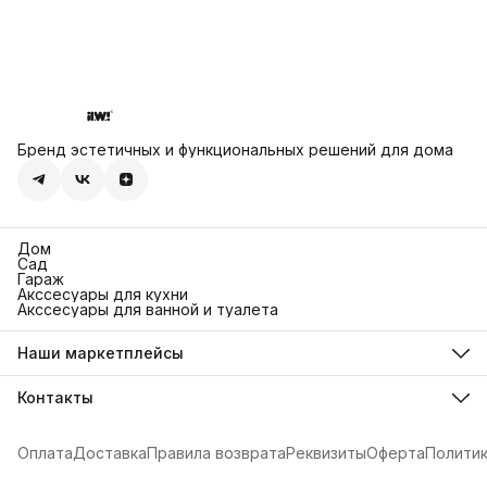
Бренд эстетичных и функциональных решений для дома
Дом
Сад
Гараж
Акссесуары для кухни
Акссесуары для ванной и туалета
Наши маркетплейсы
Ozon
Яндекс Маркет
Контакты
Wildberries
Адрес
г. Иваново, ул. 13-я Березниковская, 44
Оплата
Доставка
Правила возврата
Реквизиты
Оферта
Полити
Телефон
8 (901) 191-50-00
Режим работы